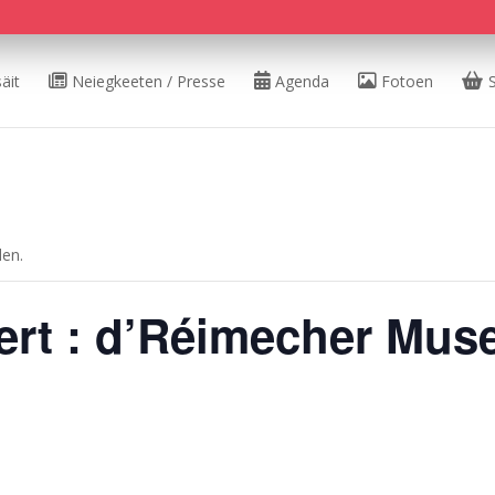
äit
Neiegkeeten / Presse
Agenda
Fotoen
den.
ert : d’Réimecher Mus