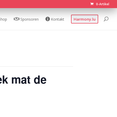
0-Artikel
Harmony.lu
Shop
Sponsoren
Kontakt
ek mat de